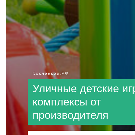
Кокленков.РФ
Уличные детские и
комплексы от
производителя